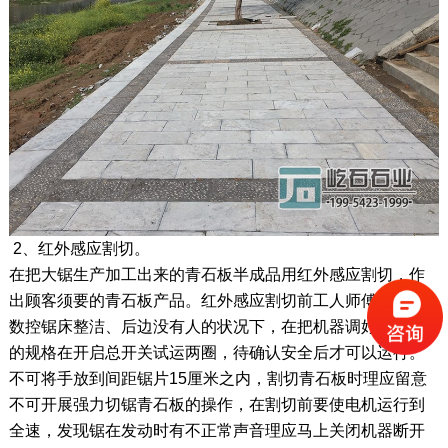
2、红外感应割切。
在把大锯生产加工出来的青石板半成品用红外感应割切，作
出顾客须要的青石板产品。红外感应割切前工人师傅在确定
数控锯床整洁、后边没有人的状况下，在把机器调好要割切
的规格在开启总开关试运两圈，待确认安全后才可以运行。
不可将手放到间距锯片15厘米之内，割切青石板时理应留意
不可开展强力切锯青石板的操作，在割切前要使电机运行到
全速，发现锯在发动时有不正常声音理应马上关闭机器断开