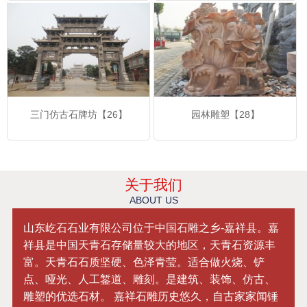
三门仿古石牌坊【26】
园林雕塑【28】
关于我们
ABOUT US
山东屹石石业有限公司位于中国石雕之乡-嘉祥县。嘉
祥县是中国天青石存储量较大的地区，天青石资源丰
富。天青石石质坚硬、色泽青莹。适合做火烧、铲
点、哑光、人工錾道、雕刻。是建筑、装饰、仿古、
雕塑的优选石材。 嘉祥石雕历史悠久，自古家家闻锤