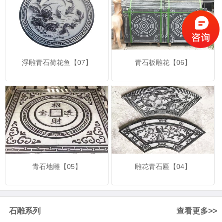
浮雕青石荷花鱼【07】
青石板雕花【06】
青石地雕【05】
雕花青石匾【04】
石雕系列
查看更多>>