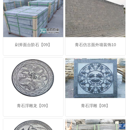
剁斧面台阶石【09】
青石仿古面外墙装饰10
青石浮雕龙【09】
青石浮雕【08】