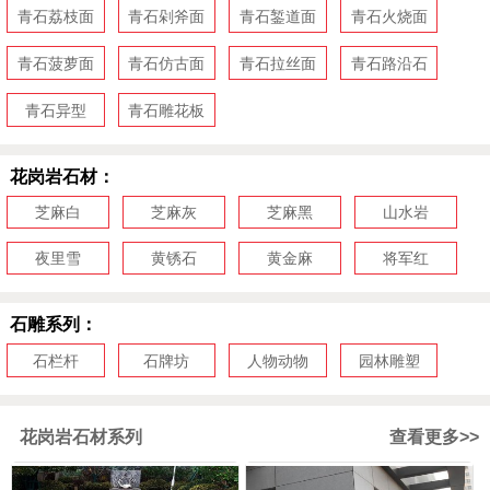
青石荔枝面
青石剁斧面
青石錾道面
青石火烧面
青石菠萝面
青石仿古面
青石拉丝面
青石路沿石
青石异型
青石雕花板
花岗岩石材：
芝麻白
芝麻灰
芝麻黑
山水岩
夜里雪
黄锈石
黄金麻
将军红
石雕系列：
石栏杆
石牌坊
人物动物
园林雕塑
花岗岩石材系列
查看更多>>